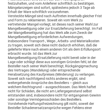
festzuhalten, und vom Anlieferer schriftlich zu bestätigen.
Mängelanzeigen sind sofort, spätestens jedoch 3 Tage ab
Erhalt der Ware schriftlich vorzunehmen.
Versteckte Mängel sind nach Auftreten innerhalb gleicher Frist
und Form zu reklamieren. Soweit ein vom Werk zu
vertretender Mangel vorliegt, ist dieses nach seiner Wahl zur
Mangelbeseitigung oder zur Ersatzlieferung berechtigt. Im Fall
der Mangelbeseitigung hat das Werk alle zum Zweck der
Mangelbeseitigung erforderlichen Aufwendungen,
insbesondere Transport-, Wege-, Arbeits- und Materialkosten
zu tragen, soweit sich diese nicht dadurch erhöhen, daß die
gelieferte Ware nach einem anderen Ort als dem Erfüllungsort
erbracht wurde. Ist das Werk zur
Mangelbeseitigung/Ersatzlieferung nicht bereit oder in der
Lage oder schlägt diese aus sonstigen Gründen fehl, ist der
Besteller nach seiner Wahl berechtigt, Rückgängigmachung
des Vertrages (Wandelung) oder entsprechende
Herabsetzung des Kaufpreises (Minderung) zu verlangen.
Soweit sich nachfolgend nichts anderes ergibt, sind
weitergehende Ansprüche des Bestellers – gleich aus
welchem Rechtsgrund – ausgeschlossen. Das Werk haftet
nicht für Schäden, die nicht am Liefergegenstand selbst
entstanden sind, insbesondere nicht für entgangenen Gewinn
oder sonstige Vermögensschäden des Bestellers.
Vorstehende Haftungsfreizeichnung gilt nicht, soweit der
Besteller Schadenersatzansprüche wegen Fehlens einer