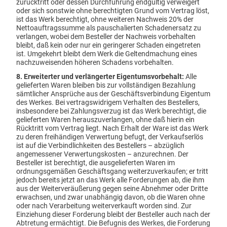
zurücktritt oder dessen Durchführung endgültig verweigert
oder sich sonstwie ohne berechtigten Grund vom Vertrag löst,
ist das Werk berechtigt, ohne weiteren Nachweis 20% der
Nettoauftragssumme als pauschalierten Schadenersatz zu
verlangen, wobei dem Besteller der Nachweis vorbehalten
bleibt, daß kein oder nur ein geringerer Schaden eingetreten
ist. Umgekehrt bleibt dem Werk die Geltendmachung eines
nachzuweisenden höheren Schadens vorbehalten.
8. Erweiterter und verlängerter Eigentumsvorbehalt:
Alle
gelieferten Waren bleiben bis zur vollständigen Bezahlung
sämtlicher Ansprüche aus der Geschäftsverbindung Eigentum
des Werkes. Bei vertragswidrigem Verhalten des Bestellers,
insbesondere bei Zahlungsverzug ist das Werk berechtigt, die
gelieferten Waren herauszuverlangen, ohne daß hierin ein
Rücktritt vom Vertrag liegt. Nach Erhalt der Ware ist das Werk
zu deren freihändigen Verwertung befugt, der Verkaufserlös
ist auf die Verbindlichkeiten des Bestellers – abzüglich
angemessener Verwertungskosten – anzurechnen. Der
Besteller ist berechtigt, die ausgelieferten Waren im
ordnungsgemäßen Geschäftsgang weiterzuverkaufen; er tritt
jedoch bereits jetzt an das Werk alle Forderungen ab, die ihm
aus der Weiterveräußerung gegen seine Abnehmer oder Dritte
erwachsen, und zwar unabhängig davon, ob die Waren ohne
oder nach Verarbeitung weiterverkauft worden sind. Zur
Einziehung dieser Forderung bleibt der Besteller auch nach der
Abtretung ermächtigt. Die Befugnis des Werkes, die Forderung