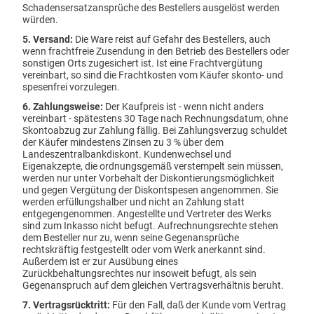
Kontakt
Schadensersatzansprüche des Bestellers ausgelöst werden
würden.
Impressum
5. Versand:
Die Ware reist auf Gefahr des Bestellers, auch
wenn frachtfreie Zusendung in den Betrieb des Bestellers oder
sonstigen Orts zugesichert ist. Ist eine Frachtvergütung
vereinbart, so sind die Frachtkosten vom Käufer skonto- und
spesenfrei vorzulegen.
6. Zahlungsweise:
Der Kaufpreis ist - wenn nicht anders
vereinbart - spätestens 30 Tage nach Rechnungsdatum, ohne
Skontoabzug zur Zahlung fällig. Bei Zahlungsverzug schuldet
der Käufer mindestens Zinsen zu 3 % über dem
Landeszentralbankdiskont. Kundenwechsel und
Eigenakzepte, die ordnungsgemäß verstempelt sein müssen,
werden nur unter Vorbehalt der Diskontierungsmöglichkeit
und gegen Vergütung der Diskontspesen angenommen. Sie
werden erfüllungshalber und nicht an Zahlung statt
entgegengenommen. Angestellte und Vertreter des Werks
sind zum Inkasso nicht befugt. Aufrechnungsrechte stehen
dem Besteller nur zu, wenn seine Gegenansprüche
rechtskräftig festgestellt oder vom Werk anerkannt sind.
Außerdem ist er zur Ausübung eines
Zurückbehaltungsrechtes nur insoweit befugt, als sein
Gegenanspruch auf dem gleichen Vertragsverhältnis beruht.
7. Vertragsrücktritt:
Für den Fall, daß der Kunde vom Vertrag