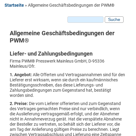
Startseite
»
Allgemeine Geschäftsbedingungen der PWM®
Sie sind hier
Plattenmaterial
HPL Platten
Suche
Suchformular
Kompaktplatten
Schichtstoffplatten
Allgemeine Geschäftsbedingungen der
HPL beschichtete MDF Platten
PWM®
HPL beschichtete Spanplatten
Liefer- und Zahlungsbedingungen
Dekorkollektion
Firma PWM® Presswerk Mainleus GmbH, D-95336
Oberflächenstrukturen
Mainleus/Ofr.
Unifarbene Dekore
1. Angebot:
Alle Offerten und Vertragsannahmen sind für den
Holzdekore
Lieferer erst wirksam, wenn sie durch ein kaufmännisches
Bestätigungsschreiben, das diese Lieferungs- und
Stein-Fantasiedekore
Zahlungsbedingungen zum Gegenstand hat, bestätigt
Dekorverpressungen
worden sind.
Digitaldruck Dekorplatten
2. Preise:
Die vom Lieferer offerierten und zum Gegenstand
des Vertrages gemachten Preise sind nur verbindlich, wenn
Dekorplatten Einsatzgebiete
die Auslieferung vertragsgemäß erfolgt, und der Abnehmer
nicht in Annahmeverzug gerät. Hat die verspätete Abnahme
Carport und Balkonverkleidung
der Besteller zu vertreten, so behält sich der Lieferer vor, die
Fassadenverkleidung
am Tag der Anlieferung gültigen Preise zu berechnen. Liegt
zwischen Vertragsabschluss und Lieferung eine Zeitspanne
Schilder und Infotafeln