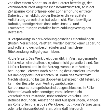
von über einem Monat, so ist der Lieferer berechtigt, den
Sanitärwände
vereinbarten Preis angemessen heraufzusetzen, so in der
Zeitspanne Rohstoffpreis- oder Lohnerhöhung eintreten.
Küchen & Wandverkleidung
Dabei ist unerheblich, ob der Besteller die verspätete
Tür-, Tor-, Zaunfeld-Füllungen
Anlieferung zu vertreten hat oder nicht. Etwa bewilligte
Rabatte, sonstige Nachlässe oder Umsatz- und
Wind- und Sichtschutz
Frachtvergütungen entfallen beim Zahlungsverzug des
Arbeitstische & Arbeitsplatten
Bestellers.
Tisch- und Bodenplatten
3. Verpackung:
In der Rechnung gestellte Leihenballagen
Schall- und Hochwasserschutz
(Kisten, Verschläge, Paletten) werden bei trockener Lagerung
und vollständiger, unbeschädigter und frachtfreier
Maschinenverkleidungen
Rücksendung voll gutgeschrieben.
Montageplatten
4. Lieferzeit:
Das Werk bleibt bemüht, im Vertrag genannte
Hochabriebfestes Plattenmaterial
Lieferzeiten einzuhalten, die jedoch nicht garantiert sind. Der
Lieferer kommt erst in den Verzug, wenn die im Vertrag
Rammschutz & Brandschutz
bedungene Lieferzeit nach Mahnung des Bestellers um mehr
Unsere Schnäppchen
als das doppelte überschritten ist. Kann das Werk trotz
Nachfristsetzung bis zur doppelten Lieferzeit nicht liefern, so
PWM Service
kann der Besteller vom Vertrag zurücktreten;
Schadensersatzansprüche sind ausgeschlossen. In Fällen
Dekorplatten Infos & Downloads
höherer Gewalt oder sonstiger, vom Lieferer nicht
verschuldeter Umstände, insbesondere Verkehrs- und
Plattenkonfektionierung
Betriebsstörungen. Ausstände und Aussperrungen, Mangel
Über uns
an Rohstoffen u.a. ist das Werk berechtigt, vom Vertrag ganz
oder teilweise zurückzutreten, ohne daß hierdurch