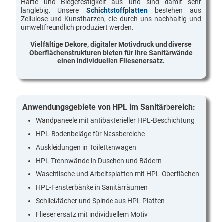
Härte und Biegefestigkeit aus und sind damit sehr
Kontakt
langlebig. Unsere
Schichtstoffplatten
bestehen aus
Impressum
Zellulose und Kunstharzen, die durch uns nachhaltig und
umweltfreundlich produziert werden.
Vielfältige Dekore, digitaler Motivdruck und diverse
Oberflächenstrukturen bieten für Ihre Sanitärwände
einen individuellen Fliesenersatz.
Anwendungsgebiete von HPL im Sanitärbereich:
Wandpaneele mit antibakterieller HPL-Beschichtung
HPL-Bodenbeläge für Nassbereiche
Auskleidungen in Toilettenwagen
HPL Trennwände in Duschen und Bädern
Waschtische und Arbeitsplatten mit HPL-Oberflächen
HPL-Fensterbänke in Sanitärräumen
Schließfächer und Spinde aus HPL Platten
Fliesenersatz mit individuellem Motiv