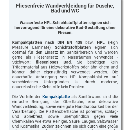
Fliesenfreie Wandverkleidung für Dusche,
Sanitärwände
Bad und WC
Küchen & Wandverkleidung
Tür-, Tor-, Zaunfeld-Füllungen
Wasserfeste HPL Schichtstoffplatten eignen sich
hervorragend für eine dekorative Bad-Gestaltung ohne
Wind- und Sichtschutz
Fliesen.
Arbeitstische & Arbeitsplatten
Kompaktplatten nach DIN EN 438
bzw.
HPL (
H
igh
Tisch- und Bodenplatten
P
ressure
L
aminate)
Schichtstoffplatten
eignen sich
Schall- und Hochwasserschutz
optimal für den Einsatz im Sanitärbereich und werden
gerne als Fliesenersatz in Nassräumen verwendet -
Maschinenverkleidungen
Stichwort:
fliesenloses Bad
. Sie benötigen kein
Montageplatten
Trägermaterial aus Holzwerkstoffen oder ähnlichem und
können daher eigenständig verwendet werden. Die
Hochabriebfestes Plattenmaterial
dauerhafte Anbringung von HPL-Kompaktplatten auf
Rammschutz & Brandschutz
verschiedenen Untergründen ist durch moderne,
dauerelastische Klebstoffe kein Problem.
Unsere Schnäppchen
Die Vorteile der
Kompaktplatte
als Sanitärwand sind die
PWM Service
einfache Reinigung der Oberfläche, eine dekorative
Wandverkleidung, sowie eine gute Handhabbarkeit bei der
Dekorplatten Infos & Downloads
Verarbeitung. Die Plattenoberfläche ist porenfrei, schlag-
Plattenkonfektionierung
und abriebfest, sowie unempfindlich gegen viele
Chemikalien wie etwa Reiniger, Säure, Laugen, Salzwasser
Über uns
und Kosmetika. Zudem zeichnen sie sich durch eine große