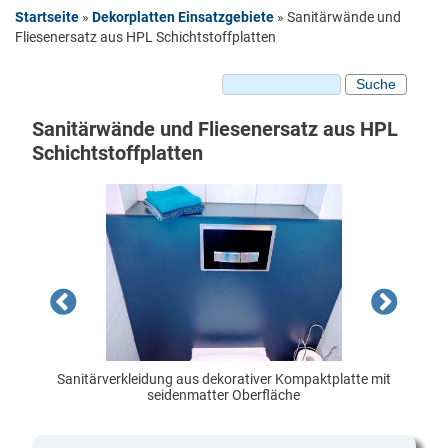
Startseite
»
Dekorplatten Einsatzgebiete
»
Sanitärwände und
Sie sind hier
Plattenmaterial
Fliesenersatz aus HPL Schichtstoffplatten
HPL Platten
Kompaktplatten
Suche
Suchformular
Schichtstoffplatten
HPL beschichtete MDF Platten
Sanitärwände und Fliesenersatz aus HPL
Schichtstoffplatten
HPL beschichtete Spanplatten
Dekorkollektion
Oberflächenstrukturen
Unifarbene Dekore
Holzdekore
Stein-Fantasiedekore
Dekorverpressungen
Digitaldruck Dekorplatten
Dekorplatten Einsatzgebiete
Sanitärverkleidung aus dekorativer Kompaktplatte mit
seidenmatter Oberfläche
Carport und Balkonverkleidung
Fassadenverkleidung
Schilder und Infotafeln