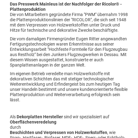
Das Presswerk Mainleus ist der Nachfolger der Ricolor® -
Sanitärwände
Plattenproduktion
Die von Mitarbeitern gegründete Firma "PWM" übernahm 1998
Küchen & Wandverkleidung
die Plattenproduktionslinien der "RICOLOR", die sich seit 1948
Tür-, Tor-, Zaunfeld-Füllungen
mit dem Verpressen von Holzwerkstoffen unter Druck und
Hitze für technische und dekorative Zwecke beschäftigte.
Wind- und Sichtschutz
Arbeitstische & Arbeitsplatten
Die vom damaligen Firmengründer Eugen Ritter angewandten
Fertigungstechnologien waren Erkenntnisse aus seiner
Tisch- und Bodenplatten
Entwicklungsarbeit "Hochfeste Formteile für den Flugzeugbau
Schall- und Hochwasserschutz
aus Restholz" bei den Junkers Flugzeugwerken in Dessau. Mit
diesem Wissen ausgestattet, konstruierte er auch
Maschinenverkleidungen
Spanplattenanlagen in der ganzen Welt.
Montageplatten
Im eigenen Betrieb veredelte man Holzwerkstoffe mit
Hochabriebfestes Plattenmaterial
dekorativen Schichten das mit stetiger technologischer
Weiterentwicklung und Erfindergeist bis zum heutigen Tag
Rammschutz & Brandschutz
unser Handeln bestimmt und unsere kundenorientierte flexible
Unsere Schnäppchen
Plattenproduktion und Weiterverarbeitung erfolgreich sein
lässt.
PWM Service
Dekorplatten Infos & Downloads
Als
Dekorplatten Hersteller
sind wir spezialisiert auf
Plattenkonfektionierung
Oberflächenveredelung
durch
Über uns
Beschichten und Verpressen von Holzwerkstoffen
, wie
Span-, Hartfaser-, Biofaser, MDF-, HDF-, Sperr- oder Echtholz-,