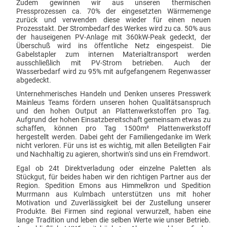
Zudem gewinnen wir aus unseren thermischen
Pressprozessen ca. 70% der eingesetzten Wärmemenge
zurück und verwenden diese wieder für einen neuen
Prozesstakt. Der Strombedarf des Werkes wird zu ca. 50% aus
der hauseigenen PV-Anlage mit 360kW-Peak gedeckt, der
Überschuß wird ins öffentliche Netz eingespeist. Die
Gabelstapler zum internen Materialtransport werden
ausschließlich mit PV-Strom betrieben. Auch der
Wasserbedarf wird zu 95% mit aufgefangenem Regenwasser
abgedeckt.
Unternehmerisches Handeln und Denken unseres Presswerk
Mainleus Teams fördern unseren hohen Qualitätsanspruch
und den hohen Output an Plattenwerkstoffen pro Tag.
Aufgrund der hohen Einsatzbereitschaft gemeinsam etwas zu
schaffen, können pro Tag 1500m² Plattenwerkstoff
hergestellt werden. Dabei geht der Familiengedanke im Werk
nicht verloren. Für uns ist es wichtig, mit allen Beteiligten Fair
und Nachhaltig zu agieren, shortwin‘s sind uns ein Fremdwort.
Egal ob 24t Direktverladung oder einzelne Paletten als
Stückgut, für beides haben wir den richtigen Partner aus der
Region. Spedition Emons aus Himmelkron und Spedition
Murrmann aus Kulmbach unterstützen uns mit hoher
Motivation und Zuverlässigkeit bei der Zustellung unserer
Produkte. Bei Firmen sind regional verwurzelt, haben eine
lange Tradition und leben die selben Werte wie unser Betrieb.