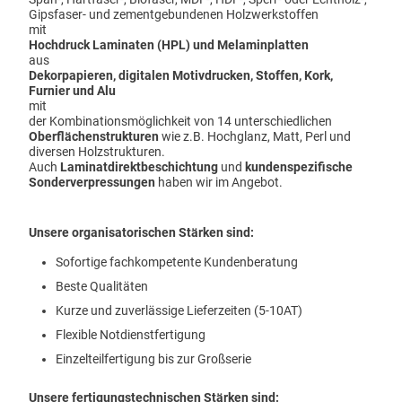
Kontakt
Gipsfaser- und zementgebundenen Holzwerkstoffen
Impressum
mit
Hochdruck Laminaten (HPL) und Melaminplatten
aus
Dekorpapieren, digitalen Motivdrucken, Stoffen, Kork,
Furnier und Alu
mit
der Kombinationsmöglichkeit von 14 unterschiedlichen
Oberflächenstrukturen
wie z.B. Hochglanz, Matt, Perl und
diversen Holzstrukturen.
Auch
Laminatdirektbeschichtung
und
kundenspezifische
Sonderverpressungen
haben wir im Angebot.
Unsere organisatorischen Stärken sind:
Sofortige fachkompetente Kundenberatung
Beste Qualitäten
Kurze und zuverlässige Lieferzeiten (5-10AT)
Flexible Notdienstfertigung
Einzelteilfertigung bis zur Großserie
Unsere fertigungstechnischen Stärken sind: