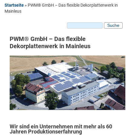
Startseite
»
PWM® GmbH – Das flexible Dekorplattenwerk in
Sie sind hier
Plattenmaterial
Mainleus
HPL Platten
Kompaktplatten
Suche
Suchformular
Schichtstoffplatten
HPL beschichtete MDF Platten
PWM® GmbH – Das flexible
Dekorplattenwerk in Mainleus
HPL beschichtete Spanplatten
Dekorkollektion
Oberflächenstrukturen
Unifarbene Dekore
Holzdekore
Stein-Fantasiedekore
Dekorverpressungen
Digitaldruck Dekorplatten
Dekorplatten Einsatzgebiete
Carport und Balkonverkleidung
Wir sind ein Unternehmen mit mehr als 60
Fassadenverkleidung
Jahren Produktionserfahrung
Schilder und Infotafeln