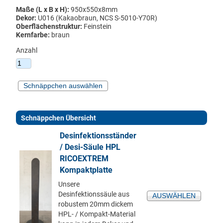
Kontakt
Maße (L x B x H):
950x550x8mm
Impressum
Dekor:
U016 (Kakaobraun, NCS S-5010-Y70R)
Oberflächenstruktur:
Feinstein
Kernfarbe:
braun
Anzahl
Schnäppchen Übersicht
Desinfektionsständer
/ Desi-Säule HPL
RICOEXTREM
Kompaktplatte
Unsere
Desinfektionssäule aus
AUSWÄHLEN
robustem 20mm dickem
HPL- / Kompakt-Material