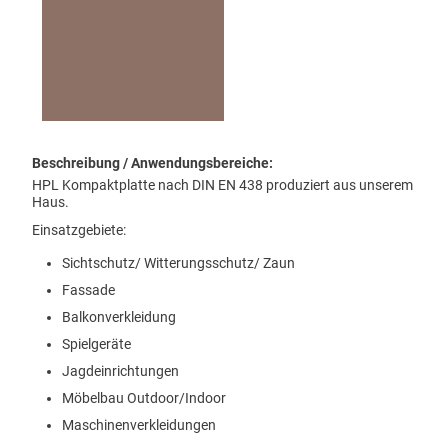
Sanitärwände
Küchen & Wandverkleidung
Tür-, Tor-, Zaunfeld-Füllungen
Wind- und Sichtschutz
Arbeitstische & Arbeitsplatten
Tisch- und Bodenplatten
Beschreibung / Anwendungsbereiche:
Schall- und Hochwasserschutz
HPL Kompaktplatte nach DIN EN 438 produziert aus unserem
Maschinenverkleidungen
Haus.
Montageplatten
Einsatzgebiete:
Hochabriebfestes Plattenmaterial
Sichtschutz/ Witterungsschutz/ Zaun
Rammschutz & Brandschutz
Fassade
Unsere Schnäppchen
Balkonverkleidung
PWM Service
Spielgeräte
Dekorplatten Infos & Downloads
Jagdeinrichtungen
Plattenkonfektionierung
Möbelbau Outdoor/Indoor
Maschinenverkleidungen
Über uns